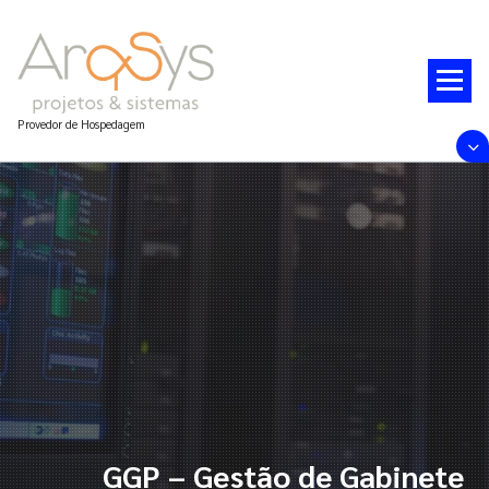
Pular
para
o
conteúdo
Provedor de Hospedagem
GGP – Gestão de Gabinete